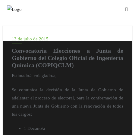
13 de julio de 2015
Convocatoria Elecciones a Junta de
Gobierno del Colegio Oficial de Ingeniería
Química (COPIQCLM)
Estimado/a colegiado/a,
Se comunica la decisión de la Junta de Gobierno de
adelantar el proceso de electoral, para la conformación de
una nueva Junta de Gobierno con la renovación de todos
los cargos:
1 Decano/a