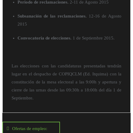
Periodo de reclamaciones.
2-11 de Agosto 2015
Subsanación de las reclamaciones.
12-16 de Agosto
2015
Convocatoria de elecciones.
1 de Septiembre 2015.
Las elecciones con las candidaturas presentadas tendrán
lugar en el despacho de COPIQCLM (Ed. Itquima) con la
constitución de la mesa electoral a las 9:00h y apertura y
cierre de las urnas desde las 09:30h a 18:00h del día 1 de
Septiembre.
Navegación
de
entradas
Ofertas de empleo: