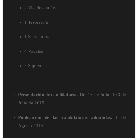
2 Vicedecano/as
1 Tesorero/a
1 Secretario/a
4 Vocales
3 Suplentes
Presentación de candidaturas.
Del 16 de Julio al 30 de
Julio de 2015
Publicación de las candidaturas admitidas.
1 de
Agosto 2015